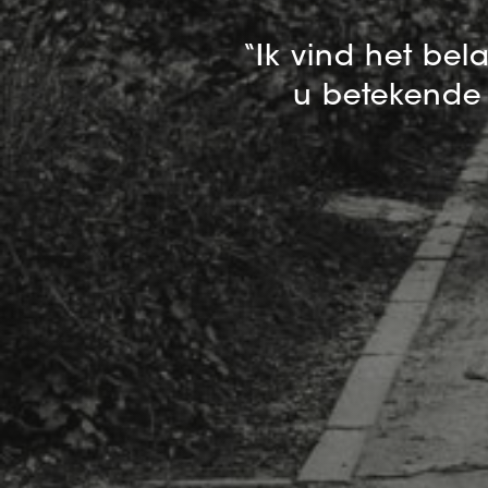
“Ik vind het bel
u betekende 