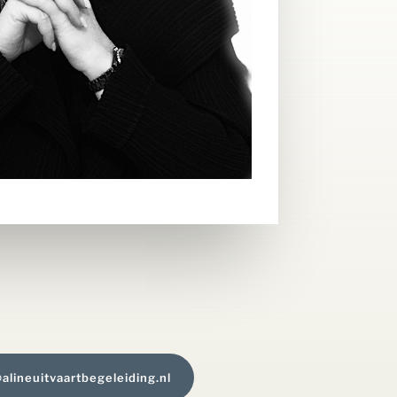
alineuitvaartbegeleiding.nl