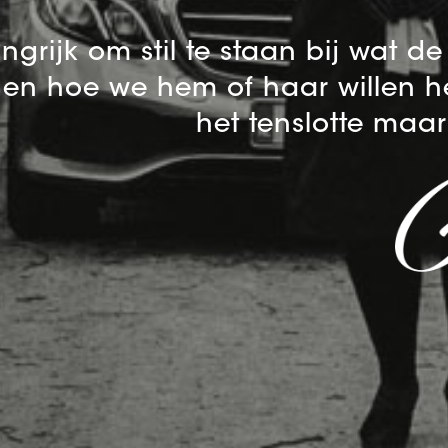
angrijk om stil te staan bij wat d
en hoe we hem of haar willen he
het tenslotte maa