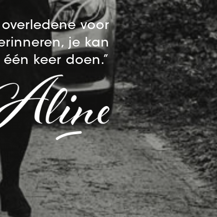
e overledene voor
rinneren, je kan
r één keer doen.”