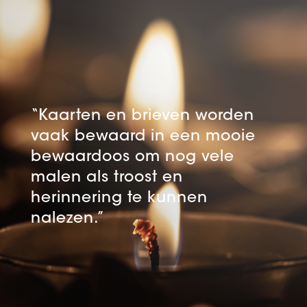
“Kaarten en brieven worden
vaak bewaard in een mooie
bewaardoos om nog vele
malen als troost en
herinnering te kunnen
nalezen.”